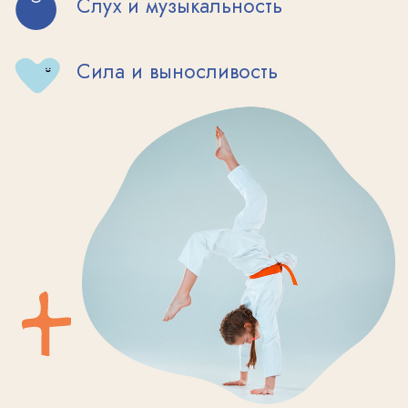
удивительными по красоте и силе боевыми
ударами.
Капоэйра — универсальное боевое искусство,
в котором риск получения травм сводится к
минимуму. Смесь акробатики, боевого
искусства, самообороны и музыки!
ПЛЮС КАПОЭЙРЫ
В ТОМ, ЧТО ВЕСЬ
ТРЕНИРОВОЧНЫЙ
ПРОЦЕСС СТРОИТСЯ
В
ИГРОВОМ ФОРМАТЕ