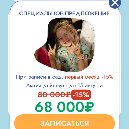
достижения
Начало занятий капоэйрой — 2004
год.
Участник международных фестивалей
с ведущими мастерами различных
школ капоэйры.
Регулярное повышение
квалификации: посещение мастер-
классов, интенсивов и семинаров под
руководством российских и
зарубежных специалистов.
Опыт постановки танцевальных
номеров и шоу-программ в рамках
бразильской культуры.
НУЖНА
ПОМОЩЬ
В ВЫБОРЕ ЗАНЯТИЯ?