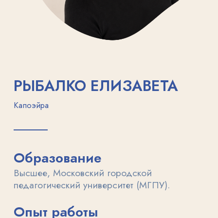
+7 (495) 477-74-09
ЗАНЯТИЯ
Частный детский сад
Подготовка к школе
Логопед
Доп. занятия
Цены
О НАС
Детский сад
Расписание занятий
Педагоги