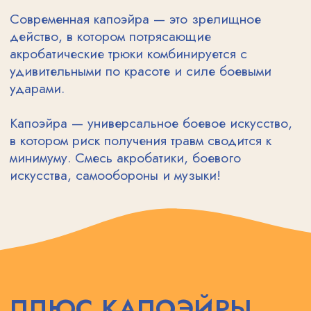
И это является особенно интересным
для детей.
Капоэйра способствует гармоничному
физическому развитию ребенка,
правильному формированию осанки,
укреплению мышц, связок и сухожилий.
Базовыми элементами Капоэйра
являются удары, уклоны и