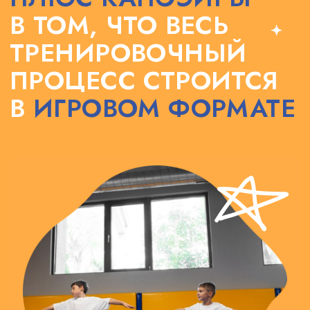
перемещения.
И тренер капоэйры в нашем детском
центре в Раменках — просто огонь!
Патрик Силвейра Рамос преподаёт в
детских и взрослых группах уже 5 лет.
Он научит вашего ребёнка взлетать не
только над землёй, но и над собой!
РАСПИСАНИЕ
ЗАНЯТИЙ В
РАМЕНКАХ