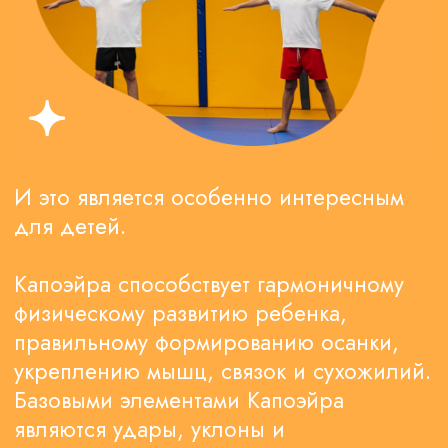
18:00
Понедельник (4−6 лет)
Рыбалко
Елизавета
Алексеевна
19:00
Понедельник (7−10 лет)