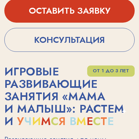
И
У
Ч
И
М
С
Я
В
М
Е
С
Т
Е
Развивающие занятия для мамы
и ребёнка — это не просто время,
проведённое вместе, а осознанный
вклад в эмоциональное, когнитивное
и физическое развитие ребёнка
с раннего возраста. На занятиях
в фокусе внимания — формирование
базовых сенсомоторных навыков,
развитие речи, памяти, внимания
и восприятия. Через специально
подобранные упражнения, игры
и элементы ранней педагогики малыш
учится познавать мир, устанавливать
причинно-следственные связи
и взаимодействовать с окружающей
средой.