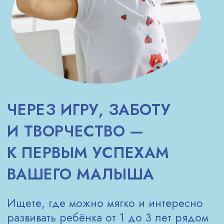
Слушаем, поём, играем в сказки
В процессе музыкальных и речевых игр малыш
впитывает новые слова, развивает слух
и интонацию, пробует ролевое поведение.
Учимся быть с другими
В группе дети учатся ждать, делиться,
следовать простым правилам. Это первый шаг
к социальной адаптации, который дается легко
благодаря поддержке мамы и педагога.
МАМА РЯДОМ —
МАЛЫШ СПОКОЕН