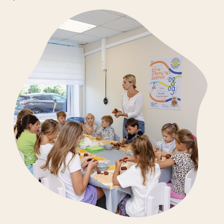
родительства. Совместное участие
мамы не только усиливает чувство
безопасности и защищенности
у ребенка, но и способствует
формированию прочной
эмоциональной привязанности —
ключевого фактора для здорового
психологического развития. Каждое
занятие помогает родителям глубже
понять особенности поведения
малыша, научиться правильно
реагировать на его сигналы и строить
доверительные отношения.
Каждое занятие направлено
на всестороннее развитие ребёнка
и поддержку осознанного
родительства. Это важный этап
становления личности, где через игру
и движение ребёнок получает стимулы
для роста, а мама — ценные знания,
поддержку и уверенность