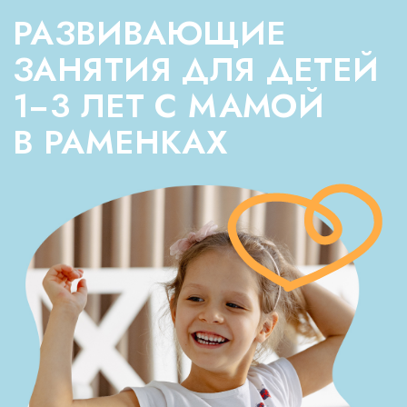
Лепим, рисуем, мажем, мнём
Лепка из мягкого теста и пластилина тренирует
пальчики и включает речь. Рисование
пальчиками и кисточками развивает
воображение и дает первые навыки
самовыражения.
Перебираем, нанизываем,
ощупываем
Через сенсорные игры для малышей —
с крупами, пуговицами, тканями, губками
и бусинами — ребёнок учится различать
форму, фактуру, размер, осваивает причинно-
следственные связи.