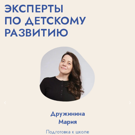
О НАС
Детский сад
Расписание занятий
Педагоги
Аренда зала
Проведение праздников
Контакты
Блог
РАМЕНКИ
Дружинина
© 2017-2026 Детский центр
Мария
«Многогранник» в Раменках 119192, г.
Москва, ул. Мосфильмовская, 53
Подготовка к школе