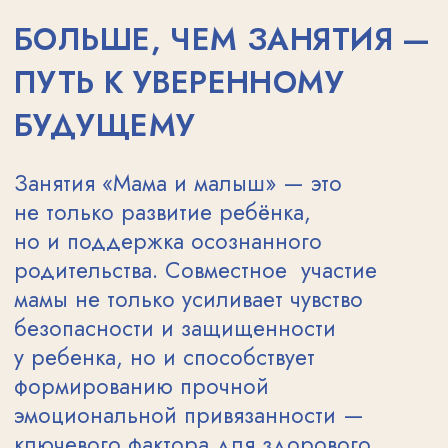
в собственных силах.
У
С
Л
О
В
И
Я
П
Р
И
Е
М
А
В ДЕТСКИЙ САД
ЧТОБЫ ОФОРМИТЬ РЕБЁНКА
В НАШ ЦЕНТР РАННЕГО
РАЗВИТИЯ, НЕОБХОДИМО
ПРЕДОСТАВИТЬ
СЛЕДУЮЩИЕ ДОКУМЕНТЫ:
Паспорт одного из родителей
(законных представителей).
Свидетельство о рождении
ребёнка.
Справка об отсутствии контакта
с инфекционными больными
за последние 21 день.
Результаты анализов на яйца глист
и энтеробиоз.