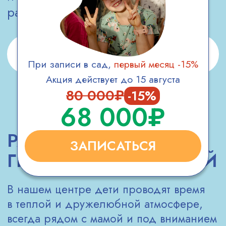
После завершения занятия педагог
акцентирует внимание на успехах
ребёнка, подчеркивая его достижения
в процессе. Родители получают
профессиональные рекомендации
по развитию малыша, а также отчёт
о его успехах: что получилось особенно
хорошо, какие моменты были
успешными и какие шаги можно
предпринять для дальнейшего роста
и развития ребёнка. Вы всегда можете
запросить оценку приобретенных
знаний, чтобы лучше понять, на каком
этапе находится ваш ребёнок и какие
навыки требуют дополнительного
внимания.
ПОЛУЧИТЬ КОНСУЛЬТАЦИЮ