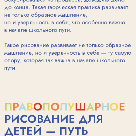
уверенным движениям, что
полезно и для письма.
Умение следовать инструкции
и самоконтроль — дети учатся
слушать, не перебивать,
выполнять задания пошагово,
но без давления.
Свободное выражение мыслей
и чувств — ребёнок учится
говорить с миром через образ,
цвет и форму.
Расширение словарного запаса
и умения описывать —
обсуждение работ помогает
формировать связную речь.
Плавная подготовка к школе
и развитию академических
навыков — ребёнок становится