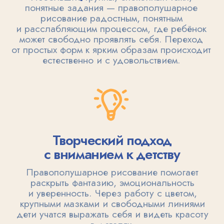
Поддержка
на каждом этапе
Опытный мастер всегда рядом —
помогает, вдохновляет и поддерживает.
Атмосфера в классе тёплая
и дружелюбная: без оценок, давления
и страха ошибок. Только творчество,
свобода и радость от процесса.
ПРАВОПОЛУШАРНОЕ РИСОВАНИЕ
ДЛЯ ДЕТЕЙ — МЯГКИЙ ПУТЬ
К УВЕРЕННОСТИ
И САМОСТОЯТЕЛЬНОСТИ
Когда ребёнок начинает обучение, ему
предстоит многое: привыкнуть к новому
расписанию, освоиться среди незнакомых
детей и взрослых, научиться вниманию,
усидчивости и самостоятельной работе. Этот
переходный период может сопровождаться
тревогой и стрессом.