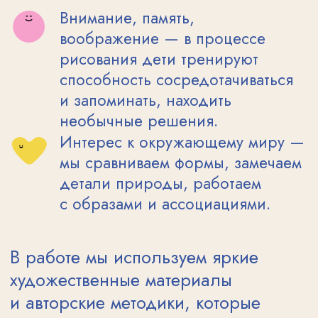
В нашей студии мы проводим
рисование в группах для двух
возрастных категорий: от 5 до 7 и от 7+.
Каждый день в классе — это новый
опыт и возможность нарисовать яркие
картины, используя техники акварели,
гуаши или пастели.
Опытный мастер помогает освоить
интуитивную живопись, раскрыть
внутренние образы и выразить
их на холсте. Дети учатся не копировать,
а создавать — доверяя себе и своему