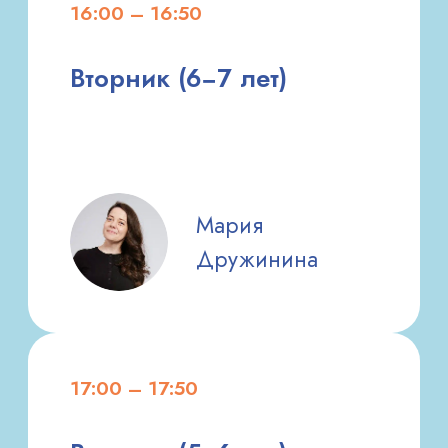
Образование
2007 — Пензенский Государственный
Педагогический Университет
им. В. Г. Белинского, Учитель начальных
классов и иностранного языка (немецкий).
Повышение квалификации/
курсы:
2009 — Курсы по обучению чтения
по методике Зайцева,
2010 — Open World USA направление
педагогика, Центр «Открытый мир»,
2016 — Онлайн курс Ментальная
арифметика
2023 — Семинар «Игровая математика для
-15%
на детский сад
дошкольников», Мышематика Жени Кац
Опыт работы
С 2008 года групповые занятия
по подготовке к школе.
За многие годы работы сложилась