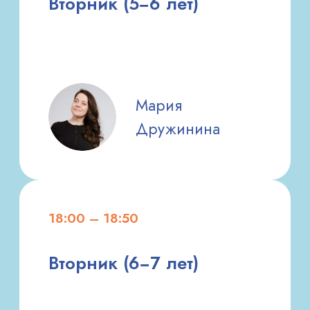
программа, включающая в себя самые
лучшие задания и игры, которые нравятся
детям и имеют большой потенциал развития
умений и навыков, которые необходимы
в школе.
Цитата
«В своей работе главной задачей вижу
не только научить ребенка читать, писать
и считать, а полюбить процесс узнавания
нового, не бояться ошибаться, развивать
потребность в своем собственном росте
в знаниях и умениях, гибко мыслить, быть
самостоятельным.»
ЧАСТО ЗАДАВАЕМЫЕ
ВОПРОСЫ