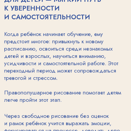
К МЫШЛЕНИЮ,
ВНИМАНИЮ
И СВОБОДЕ
ВЫРАЖЕНИЯ
Правополушарное рисование
помогает детям не просто создавать
красивые картины — это целый
процесс раскрытия творческого
и эмоционального интеллекта.
С помощью интуитивного рисования
мы закладываем важные основы,
которые пригодятся ребёнку
в жизни и в обучении:
Развитие зрительного восприятия
и мелкой моторики — рука
постепенно привыкает к