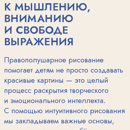
спокойнее, увереннее, готов
воспринимать новый материал.
Внимание, память,
воображение — в процессе
рисования дети тренируют
способность сосредотачиваться
и запоминать, находить
необычные решения.
Интерес к окружающему миру —
мы сравниваем формы, замечаем
детали природы, работаем
с образами и ассоциациями.
В работе мы используем яркие
художественные материалы
и авторские методики, которые
позволяют детям почувствовать
радость творчества и поверить
в свои силы. Каждый урок — это