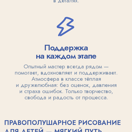
Правополушарное рисование помогает детям
легче пройти этот этап.
Через свободное рисование без оценок
и рамок ребёнок учится выражать эмоции,
фокусироваться на процессе, доводить дело
до конца. Такая творческая практика развивает
не только образное мышление,
но и уверенность в себе, что особенно важно
в начале школьного пути.
Такое рисование развивает не только образное
мышление, но и уверенность в себе — ту самую
опору, которая так важна в начале школьного
пути.
П
Р
А
В
О
П
О
Л
У
Ш
А
Р
Н
О
Е
РИСОВАНИЕ ДЛЯ
ДЕТЕЙ — ПУТЬ