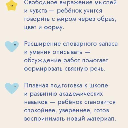
ПРАВОПОЛУШАРНОЕ
РИСОВАНИЕ ДЛЯ
ДЕТЕЙ: О ПРОГРАММЕ
Правополушарное рисование — это
творческий метод, в котором акцент
делается на правое полушарие мозга.
Именно оно отвечает за образное
мышление, интуицию и эмоциональное
восприятие. В отличие от классических
уроков, здесь не важны академические
навыки: нет правил, ошибок или
оценок. Есть только краски, кисти
и свобода самовыражения.
ОТКРЫТЬ РАСПИСАНИЕ