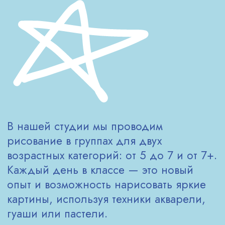
подходящий метод и мастера, который
подскажет, как держать кисточку,
но не будет ограничивать. В классе
мы рисуем картины, которые удивляют
родителей и вдохновляют самих
участников.
Классы проходят в небольших группах,
поэтому мы уделяем внимание каждому
ребёнку. Такой подход помогает
не только освоить технику,
но и улучшить координацию движений,
воображение и уверенность.
Правополушарное рисование — это
идеальное решение для тех, кто хочет
рисовать «от сердца», без ограничений
и по-настоящему ярко. Запишитесь
в ближайший класс — и вы увидите, как
правое полушарие начинает работать
активнее уже после первого урока!