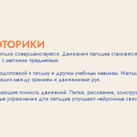
вает руку ребенка к будущему письму.
я в освоении различных бытовых навыков.
стые домашние обязанности. Формируется
 раздеваться, хотя некоторые сложные
 ухаживать за собой и поддерживать
ез ежедневную практику. Важно поощрять