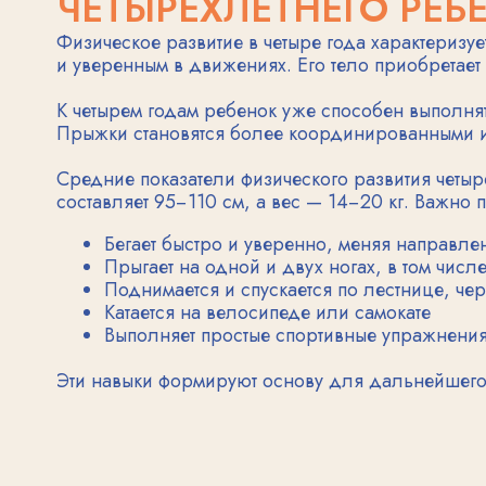
Прыжки становятся более координированными и целе
Средние показатели физического развития четырехлетн
составляет 95−110 см, а вес — 14−20 кг. Важно помнит
Бегает быстро и уверенно, меняя направление д
Прыгает на одной и двух ногах, в том числе с раз
Поднимается и спускается по лестнице, чередуя н
Катается на велосипеде или самокате
Выполняет простые спортивные упражнения
Эти навыки формируют основу для дальнейшего физиче
КОГНИТИВНОЕ РАЗВИТИЕ
МЫШЛЕНИЕ И ПАМЯТЬ
Когнитивное развитие четырехлетнего малыша происход
мышлению. Память становится более устойчивой и объ