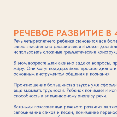
В этом возрасте дети активно задают вопросы, прояв
миру. Они могут поддерживать простые диалоги со взр
основным инструментом общения и познания.
Произношение большинства звуков уже сформировано,
еще вызывать трудности. Ребенок понимает и используе
способность к элементарному анализу речи.
Важными показателями речевого развития являются уме
запоминание стихов и песен, понимание переносного 
проявлять интерес к буквам и звукам.
ЭМОЦИОНАЛЬНЫЙ ИНТЕ
Эмоциональное развитие в четыре года характеризуетс
и называть свои эмоции. Формируется способность к 
Малыш начинает понимать эмоциональные состояния др