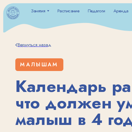
Занятия
Расписание
Педагоги
Аренда
Праз
Занятия
Расписание
Педагоги
Аренда
Праз
Вернуться назад
МАЛЫШАМ
Календарь разв
что должен уме
малыш в 4 года
Четыре года — это удивительный возраст, когда малыш стремит
Родители внимательно наблюдают за своим ребенком, отмечая 