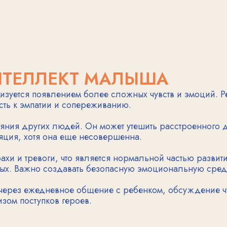
хотя она еще несовершенна.
тревоги, что является нормальной частью развития. Ребенок у
жно создавать безопасную эмоциональную среду для здоров
жедневное общение с ребенком, обсуждение чувств и эмоций
ступков героев.
ИГРОВАЯ ДЕЯТЕЛЬНОСТЬ
ит через игру и общение со сверстниками. Малыш учится
облюдать простые правила. Формируются первые дружеские о
анизованной. Дети могут играть в сюжетно-ролевые игры, пр
вместному творчеству и планированию игр.
и правила поведения. Он может следовать инструкциям взро
чувство справедливости и понимание границ.