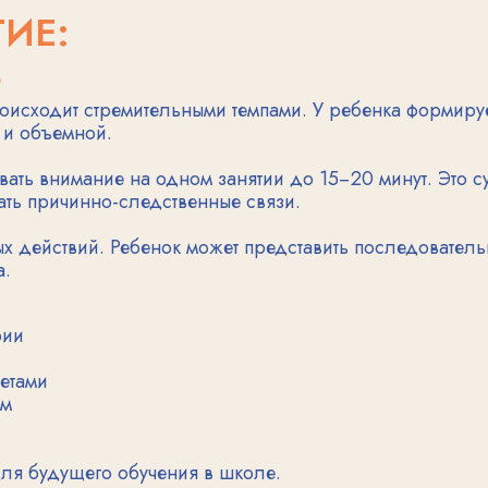
нимание на одном занятии до 15−20 минут. Это существенный
чинно-следственные связи.
вий. Ребенок может представить последовательность событий 
дущего обучения в школе.
ГОДА
ожной и выразительной. Словарный
00−2000 слов. Малыш начинает