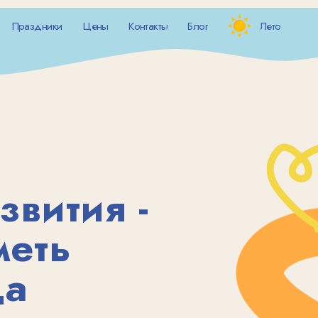
+
+
дники
Цены
Контакты
Блог
Лето
дники
Цены
Контакты
Блог
Лето
Н
Н
ития -
ть
ельно развивается во всех направлениях.
новые достижения и навыки. В этот