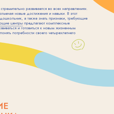
ник, а также знать признаки, требующие
ентры
предлагают комплексные
я и готовиться к новым жизненным
потребности своего четырехлетнего
А
значительными изменениями в координации и силе. Малыш ста
орциональность, а мышцы укрепляются.
жные двигательные задачи. Он может долго удерживать равно