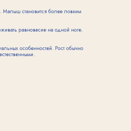
енностей. Рост обычно
и.
сть к абстрактному