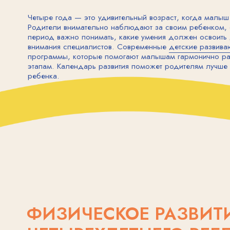
период важно понимать, какие умения должен освоить дошколь
внимания специалистов. Современные
детские развивающие ц
программы, которые помогают малышам гармонично развиватьс
этапам. Календарь развития поможет родителям лучше понять 
ребенка.
ФИЗИЧЕСКОЕ РАЗВИТИЕ
ЧЕТЫРЕХЛЕТНЕГО РЕБЕНК
Физическое развитие в четыре года характеризуется 
и уверенным в движениях. Его тело приобретает проп
К четырем годам ребенок уже способен выполнять сло