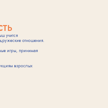
ыми и координированными.
авильно держать карандаш
угие творческие активности