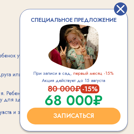
80 000₽
-15%
чится справляться
68 000₽
ого развития.
, чтение книг
ЗАПИСАТЬСЯ
тношения.
инимая
слых