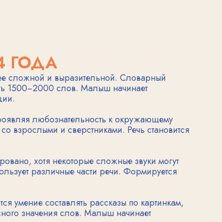
ляя любознательность к окружающему
ослыми и сверстниками. Речь становится
 хотя некоторые сложные звуки могут
т различные части речи. Формируется
ние составлять рассказы по картинкам,
значения слов. Малыш начинает
ЛЛЕКТ МАЛЫША
я появлением более сложных чувств и эмоций. Ребенок учится
эмпатии и сопереживанию.
угих людей. Он может утешить расстроенного друга или пор