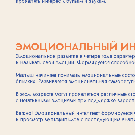
близких. Развивается эмоциональная саморегуляция, 
В этом возрасте могут проявляться различные страхи и 
с негативными эмоциями при поддержке взрослых. Ва
Важно! Эмоциональный интеллект формируется через е
и просмотр мультфильмов с последующим анализом по
СОЦИАЛЬНЫЕ НАВЫКИ И 
Социальное развитие четырехлетнего ребенка происход
взаимодействовать в группе, делиться игрушками и с
Игровая деятельность становится более сложной и орг
на себя различные роли. Развивается способность к со
В этом возрасте ребенок понимает социальные нормы 
и понимает последствия своих действий. Формируется 