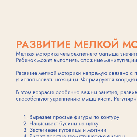
Вырезает простые фигуры по контуру
Нанизывает бусины на нитку
Застегивает пуговицы и молнии
Рисует простые геометрические фигуры
Лепит из пластилина различные формы
Систематическое развитие мелкой моторики подготавли
БЫТОВЫЕ НАВЫКИ
И САМОСТОЯТЕЛЬНОСТЬ
Самостоятельность четырехлетнего ребенка проявляетс
Малыш стремится помогать взрослым и выполнять про
чувство ответственности за свои вещи.
В этом возрасте дети могут самостоятельно одеваться и
элементы одежды еще требуют помощи. Ребенок учится
порядок в своих вещах.
Развитие бытовых навыков происходит постепенно чер