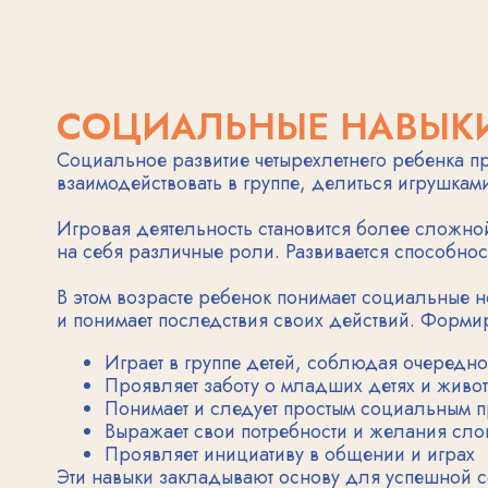
Играет в группе детей, соблюдая очередность
Проявляет заботу о младших детях и животных
Понимает и следует простым социальным правил
Выражает свои потребности и желания словами
Проявляет инициативу в общении и играх
Эти навыки закладывают основу для успешной социал
РАЗВИТИЕ МЕЛКОЙ МОТ
Мелкая моторика четырехлетнего малыша значительно 
Ребенок может выполнять сложные манипуляции с мел
Развитие мелкой моторики напрямую связано с подгот
и использовать ножницы. Формируется координация 
В этом возрасте особенно важны занятия, развивающие
способствуют укреплению мышц кисти. Регулярные уп