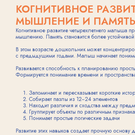
В этом возрасте дошкольник может концентрировать в
с предыдущими годами. Малыш начинает понимать при
Развивается способность к планированию простых дейст
Формируется понимание времени и пространства.
Запоминает и пересказывает короткие истории
Собирает пазлы из 12−24 элементов
Находит различия и сходства между предметами
Группирует объекты по различным признакам
Понимает простые логические задачи
Развитие этих навыков создает прочную основу для бу
РЕЧЕВОЕ РАЗВИТИЕ В 4 
Речь четырехлетнего ребенка становится все более сл
запас значительно расширяется и может достигать 15
использовать сложные грамматические конструкции.