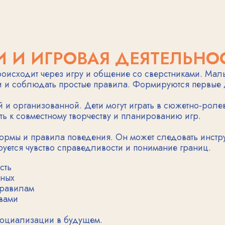
ам
изации в будущем.
ОРИКИ
совершенствуется. Движения пальцев становятся более точн
кими предметами.
овкой к письму и другим учебным навыкам. Малыш учится пр
между зрением и движениями рук.
 точность движений. Лепка, рисование, конструирование и др
ражнения для пальцев улучшают нейронные связи.