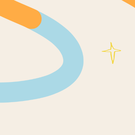
новится более ловким
весие на одной ноге.