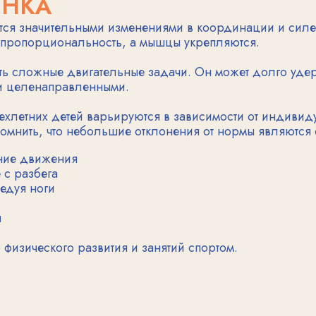
направленными.
их детей варьируются в зависимости от индивидуальных особ
ь, что небольшие отклонения от нормы являются естественным
вижения
бега
оги
ского развития и занятий спортом.
:
ит стремительными темпами. У ребенка формируется способно
емной.